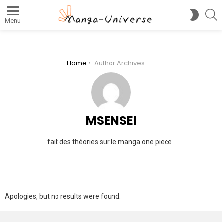
S
SWITC
Menu
SKIN
You are here:
Home
Author Archives: MSensei
MSENSEI
fait des théories sur le manga one piece .
Apologies, but no results were found.